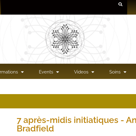
rmations
Events
Videos
Soins
7 après-midis initiatiques - A
Bradfield