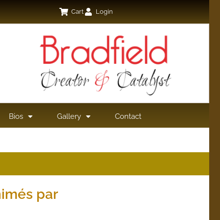
Cart
Login
Bios
Gallery
Contact
nimés par