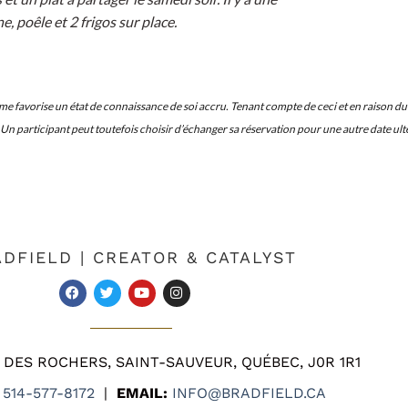
ne, poêle et 2 frigos sur place.
e favorise un état de connaissance de soi accru. Tenant compte de ceci et en raison du
participant peut toutefois choisir d’échanger sa réservation pour une autre date ultér
DFIELD | CREATOR & CATALYST
 DES ROCHERS, SAINT-SAUVEUR, QUÉBEC, J0R 1R1
514-577-8172
|
EMAIL:
INFO@BRADFIELD.CA