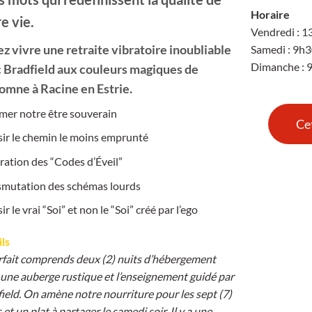
Horaire
e vie.
Vendredi : 
z vivre une retraite vibratoire inoubliable
Samedi : 9h
Dimanche : 
 Bradfield aux couleurs magiques de
tomne à Racine en Estrie.
mer notre être souverain
Ce
ir le chemin le moins emprunté
ration des “Codes d’Éveil”
smutation des schémas lourds
ir le vrai “Soi” et non le “Soi” créé par l’ego
ls
rfait comprends deux (2) nuits d’hébergement
une auberge rustique et l’enseignement guidé par
ield. On amène notre nourriture pour les sept (7)
 et un plat à partager le samedi soir. Il y a une