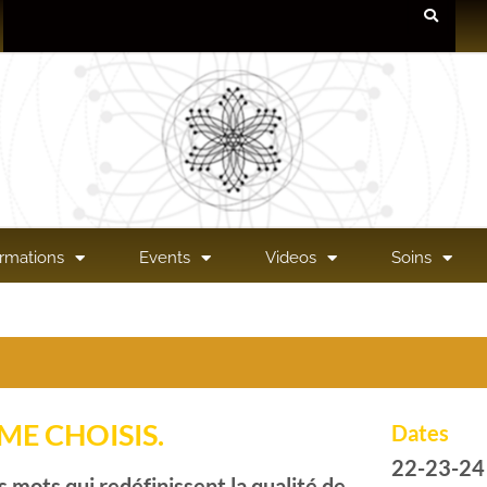
rmations
Events
Videos
Soins
 ME CHOISIS.
Dates
22-23-24 
s mots qui redéfinissent la qualité de