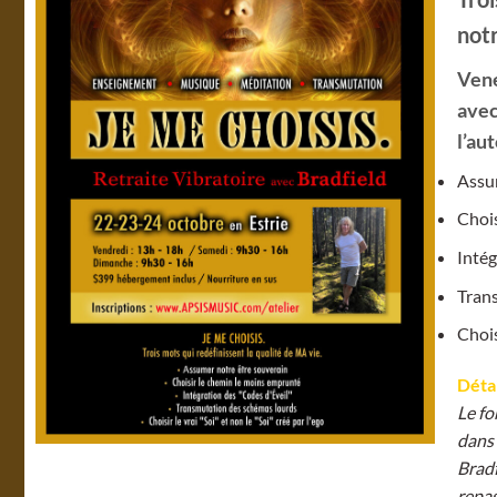
notr
Vene
avec
l’au
Assu
Chois
Intég
Tran
Chois
Détai
Le fo
dans 
Bradf
repas