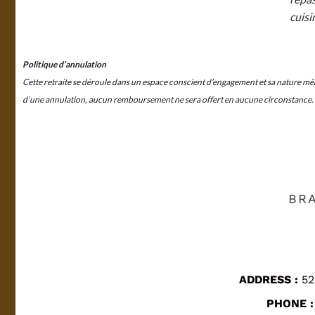
cuisi
Politique d’annulation
Cette retraite se déroule dans un espace conscient d’engagement et sa nature mêm
d’une annulation, aucun remboursement ne sera offert en aucune circonstance. Un 
BRA
ADDRESS :
52
PHONE :