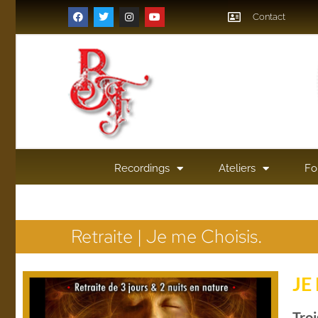
Contact
Recordings
Ateliers
Fo
Retraite | Je me Choisis.
JE
Troi