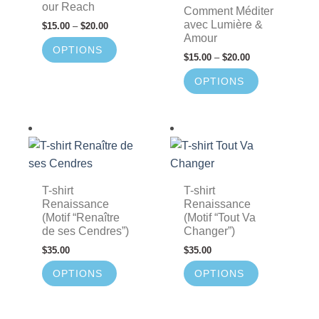
our Reach
Comment Méditer
avec Lumière &
$
15.00
–
$
20.00
Amour
OPTIONS
$
15.00
–
$
20.00
OPTIONS
T-shirt
T-shirt
Renaissance
Renaissance
(Motif “Renaître
(Motif “Tout Va
de ses Cendres”)
Changer”)
$
35.00
$
35.00
OPTIONS
OPTIONS