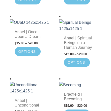
Anael | Once
Upon a Dream
Anael | Spiritual
Beings on a
$
15.00
–
$
20.00
Human Journey
OPTIONS
$
15.00
–
$
20.00
OPTIONS
Bradfield |
Becoming
Anael |
Unconditional
$
15.00
–
$
20.00