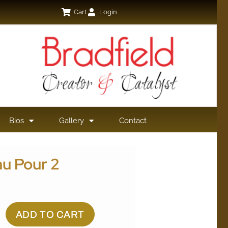
Cart
Login
Bios
Gallery
Contact
au Pour 2
ADD TO CART