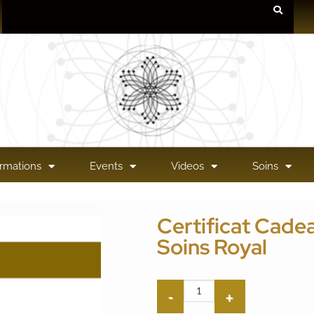
rmations
Events
Videos
Soins
Certificat Cade
Soins Royal
Add to
wishlist