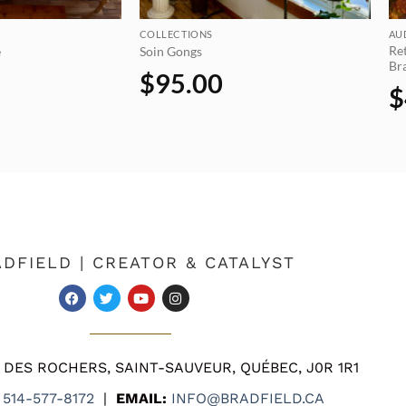
COLLECTIONS
AU
Ret
é
Soin Gongs
Bra
$
95.00
$
DFIELD | CREATOR & CATALYST
 DES ROCHERS, SAINT-SAUVEUR, QUÉBEC, J0R 1R1
514-577-8172
|
EMAIL:
INFO@BRADFIELD.CA